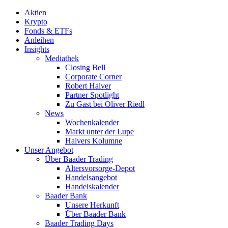
Aktien
Krypto
Fonds & ETFs
Anleihen
Insights
Mediathek
Closing Bell
Corporate Corner
Robert Halver
Partner Spotlight
Zu Gast bei Oliver Riedl
News
Wochenkalender
Markt unter der Lupe
Halvers Kolumne
Unser Angebot
Über Baader Trading
Altersvorsorge-Depot
Handelsangebot
Handelskalender
Baader Bank
Unsere Herkunft
Über Baader Bank
Baader Trading Days