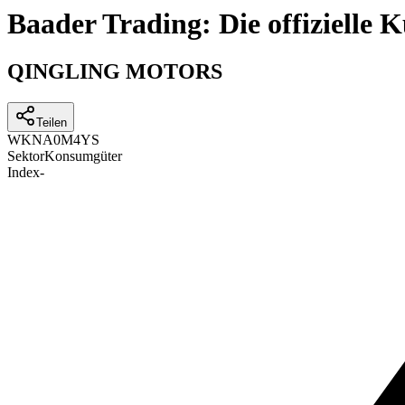
Baader Trading: Die offizielle
QINGLING MOTORS
Teilen
WKN
A0M4YS
Sektor
Konsumgüter
Index
-