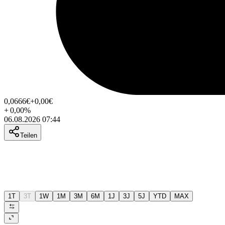
0,0666
€
+0,00
€
+
0,00
%
06.08.2026 07:44
Teilen
1T
3T
1W
1M
3M
6M
1J
3J
5J
YTD
MAX