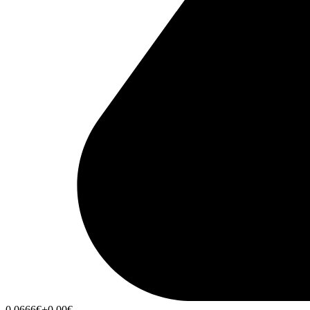
0,0666
€
+0,00
€