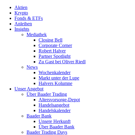
Aktien
Krypto
Fonds & ETFs
Anleihen
Insights
Mediathek
Closing Bell
Corporate Corner
Robert Halver
Partner Spotlight
Zu Gast bei Oliver Riedl
News
Wochenkalender
Markt unter der Lupe
Halvers Kolumne
Unser Angebot
Über Baader Trading
Altersvorsorge-Depot
Handelsangebot
Handelskalender
Baader Bank
Unsere Herkunft
Über Baader Bank
Baader Trading Days