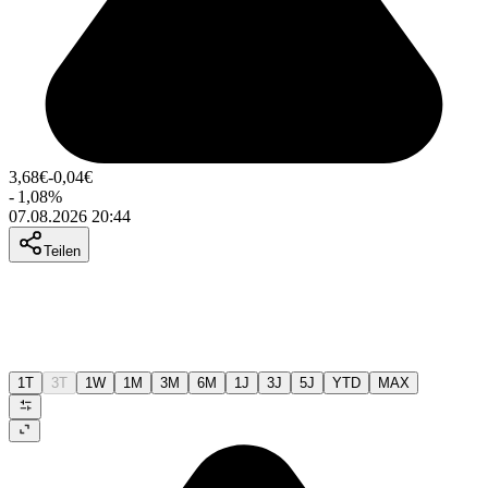
3,68
€
-0,04
€
-
1,08
%
07.08.2026 20:44
Teilen
1T
3T
1W
1M
3M
6M
1J
3J
5J
YTD
MAX