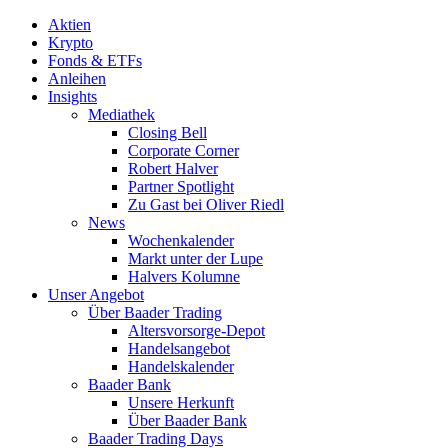
Aktien
Krypto
Fonds & ETFs
Anleihen
Insights
Mediathek
Closing Bell
Corporate Corner
Robert Halver
Partner Spotlight
Zu Gast bei Oliver Riedl
News
Wochenkalender
Markt unter der Lupe
Halvers Kolumne
Unser Angebot
Über Baader Trading
Altersvorsorge-Depot
Handelsangebot
Handelskalender
Baader Bank
Unsere Herkunft
Über Baader Bank
Baader Trading Days