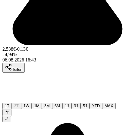
2,538
€
-0,13
€
-
4,94
%
06.08.2026 16:43
Teilen
1T
3T
1W
1M
3M
6M
1J
3J
5J
YTD
MAX