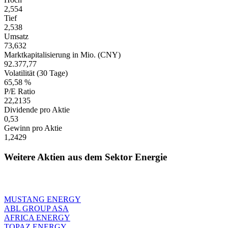
2,554
Tief
2,538
Umsatz
73,632
Marktkapitalisierung in Mio. (CNY)
92.377,77
Volatilität (30 Tage)
65,58 %
P/E Ratio
22,2135
Dividende pro Aktie
0,53
Gewinn pro Aktie
1,2429
Weitere Aktien aus dem Sektor Energie
MUSTANG ENERGY
ABL GROUP ASA
AFRICA ENERGY
TOPAZ ENERGY