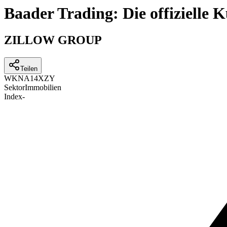
Baader Trading: Die offizielle
ZILLOW GROUP
Teilen
WKN
A14XZY
Sektor
Immobilien
Index
-