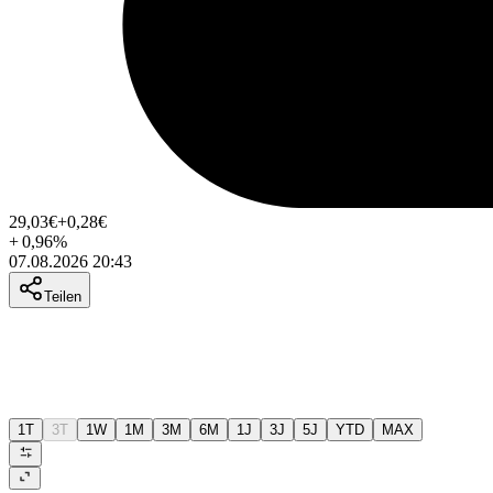
29,03
€
+0,28
€
+
0,96
%
07.08.2026 20:43
Teilen
1T
3T
1W
1M
3M
6M
1J
3J
5J
YTD
MAX