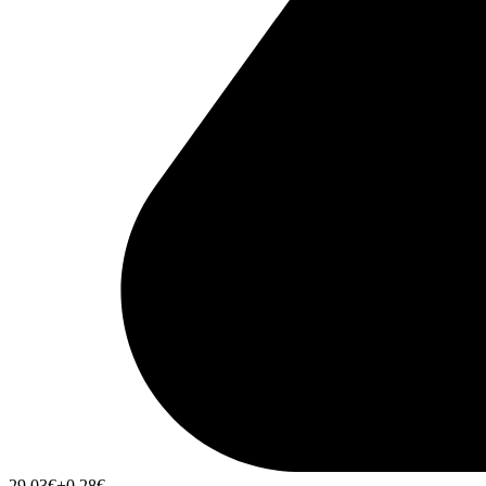
29,03
€
+0,28
€