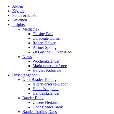
Aktien
Krypto
Fonds & ETFs
Anleihen
Insights
Mediathek
Closing Bell
Corporate Corner
Robert Halver
Partner Spotlight
Zu Gast bei Oliver Riedl
News
Wochenkalender
Markt unter der Lupe
Halvers Kolumne
Unser Angebot
Über Baader Trading
Altersvorsorge-Depot
Handelsangebot
Handelskalender
Baader Bank
Unsere Herkunft
Über Baader Bank
Baader Trading Days