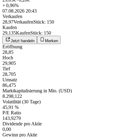
+
0,96
%
07.08.2026 20:43
Verkaufen
28,97
Verkaufen
Stück
:
150
Kaufen
29,135
Kaufen
Stück
:
150
Jetzt handeln
Merken
Eröffnung
28,85
Hoch
29,905
Tief
28,705
Umsatz
86,475
Marktkapitalisierung in Mio. (USD)
8.298,122
Volatilität (30 Tage)
45,91 %
P/E Ratio
143,9279
Dividende pro Aktie
0,00
Gewinn pro Aktie