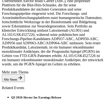
Unternehmen Alector Brain Carrier (ABC), eine proprietäre
Plattform für die Blut-Hirn-Schranke, die für seine
Produktkandidaten der nächsten Generation und seine
Forschungspipeline eingesetzt wird. Die Forschungs- und
Arzneimittelforschungsplattform nutzt humangenetische Datensätze,
fortschrittliche Werkzeuge in der Bioinformatik und Bildgebung
sowie Erkenntnisse zur Neurodegeneration. Sein Portfolio an
klinischer Entwicklung umfasst Latozinemab (AL001) und
AL101/GSK4527226, während seine präklinischen und
Forschungs-Pipeline-Kandidaten ADP037-ABC, ADP050-ABC,
ADP056 und ADP063-ABC/ADP064-ABC umfassen. Sein erster
Produktkandidat, Latozinemab, ist ein humaner rekombinanter
monoklonaler Antikörper, der die Progranulin-Spiegel (PGRN) im
Gehirn von FTD-GRN-Patienten erhöht. AL101/GSK4527226 ist
ein humaner rekombinanter monoklonaler Antikörper, der entwickelt
wurde, um die PGRN-Spiegel im Gehirn zu erhöhen.
Mehr zum Thema
Alle News
Related Events
Q3 2026 Alector Inc Earnings Release