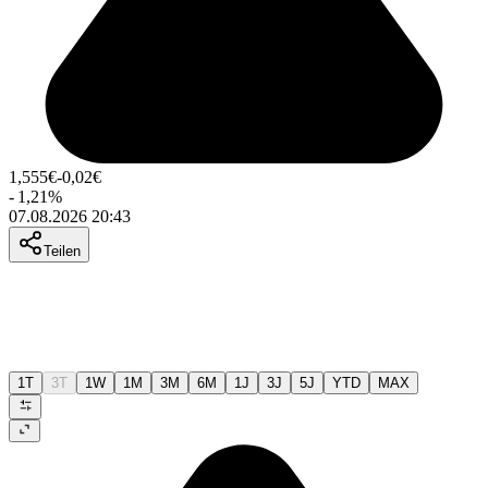
1,555
€
-0,02
€
-
1,21
%
07.08.2026 20:43
Teilen
1T
3T
1W
1M
3M
6M
1J
3J
5J
YTD
MAX