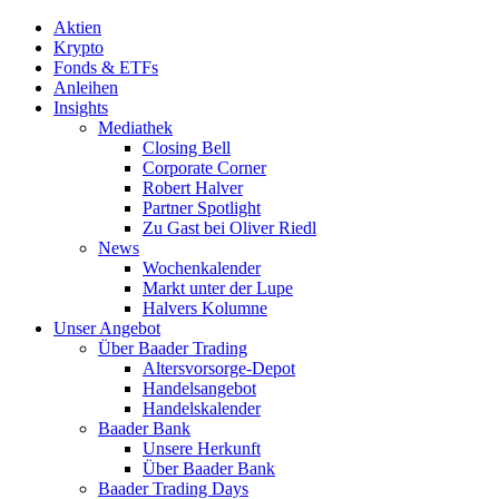
Aktien
Krypto
Fonds & ETFs
Anleihen
Insights
Mediathek
Closing Bell
Corporate Corner
Robert Halver
Partner Spotlight
Zu Gast bei Oliver Riedl
News
Wochenkalender
Markt unter der Lupe
Halvers Kolumne
Unser Angebot
Über Baader Trading
Altersvorsorge-Depot
Handelsangebot
Handelskalender
Baader Bank
Unsere Herkunft
Über Baader Bank
Baader Trading Days