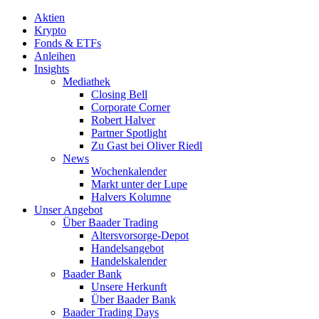
Aktien
Krypto
Fonds & ETFs
Anleihen
Insights
Mediathek
Closing Bell
Corporate Corner
Robert Halver
Partner Spotlight
Zu Gast bei Oliver Riedl
News
Wochenkalender
Markt unter der Lupe
Halvers Kolumne
Unser Angebot
Über Baader Trading
Altersvorsorge-Depot
Handelsangebot
Handelskalender
Baader Bank
Unsere Herkunft
Über Baader Bank
Baader Trading Days