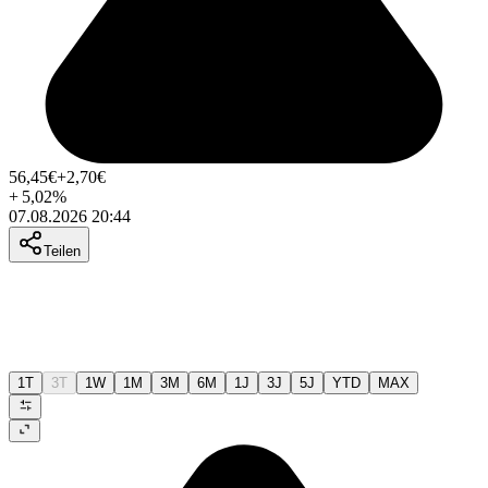
56,45
€
+2,70
€
+
5,02
%
07.08.2026 20:44
Teilen
1T
3T
1W
1M
3M
6M
1J
3J
5J
YTD
MAX