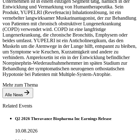
Unternehmen ist in einem einzigen Segment tätig, nämlich in der
Entwicklung und Vermarktung von Humantherapeutika. Sein
Produkt, YUPELRI (Revefenacin) Inhalationslösung, ist ein
vernebelter langwirksamer Muskarinantagonist, der zur Behandlung
von Patienten mit chronisch obstruktiver Lungenerkrankung
(COPD) verwendet wird. COPD ist eine langfristige
Lungenerkrankung, die chronische Bronchitis, Emphysem oder
beides umfasst. YUPELRI ist ein Anticholinergikum, das den
Muskeln um die Atemwege in der Lunge hilft, entspannt zu bleiben,
um Symptome wie Keuchen, Kurzatmigkeit und andere zu
verhindern. Ampreloxetin ist ein in der Entwicklung befindlicher
Norepinephrin-Wiederaufnahmehemmer im späten Stadium zur
Behandlung der symptomatischen neurogenen orthostatischen
Hypotonie bei Patienten mit Multiple-System-Atrophie.
Mehr zum Thema
Alle News
Related Events
Q2 2026 Theravance Biopharma Inc Earnings Release
10.08.2026