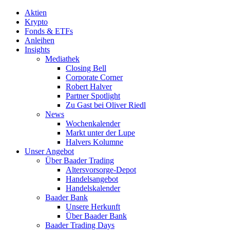
Aktien
Krypto
Fonds & ETFs
Anleihen
Insights
Mediathek
Closing Bell
Corporate Corner
Robert Halver
Partner Spotlight
Zu Gast bei Oliver Riedl
News
Wochenkalender
Markt unter der Lupe
Halvers Kolumne
Unser Angebot
Über Baader Trading
Altersvorsorge-Depot
Handelsangebot
Handelskalender
Baader Bank
Unsere Herkunft
Über Baader Bank
Baader Trading Days