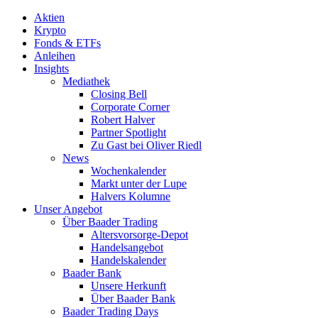
Aktien
Krypto
Fonds & ETFs
Anleihen
Insights
Mediathek
Closing Bell
Corporate Corner
Robert Halver
Partner Spotlight
Zu Gast bei Oliver Riedl
News
Wochenkalender
Markt unter der Lupe
Halvers Kolumne
Unser Angebot
Über Baader Trading
Altersvorsorge-Depot
Handelsangebot
Handelskalender
Baader Bank
Unsere Herkunft
Über Baader Bank
Baader Trading Days