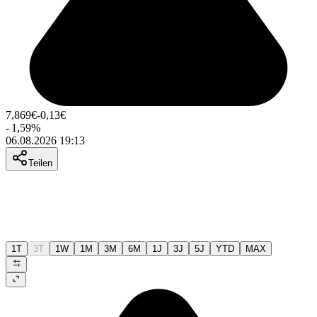
7,869
€
-0,13
€
-
1,59
%
06.08.2026 19:13
Teilen
1T
3T
1W
1M
3M
6M
1J
3J
5J
YTD
MAX