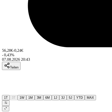
56,28
€
-0,24
€
-
0,43
%
07.08.2026 20:43
Teilen
1T
3T
1W
1M
3M
6M
1J
3J
5J
YTD
MAX