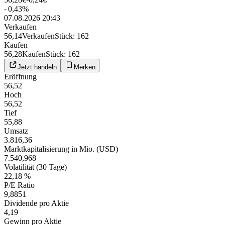
-
0,43
%
07.08.2026 20:43
Verkaufen
56,14
Verkaufen
Stück
:
162
Kaufen
56,28
Kaufen
Stück
:
162
Jetzt handeln
Merken
Eröffnung
56,52
Hoch
56,52
Tief
55,88
Umsatz
3.816,36
Marktkapitalisierung in Mio. (USD)
7.540,968
Volatilität (30 Tage)
22,18 %
P/E Ratio
9,8851
Dividende pro Aktie
4,19
Gewinn pro Aktie