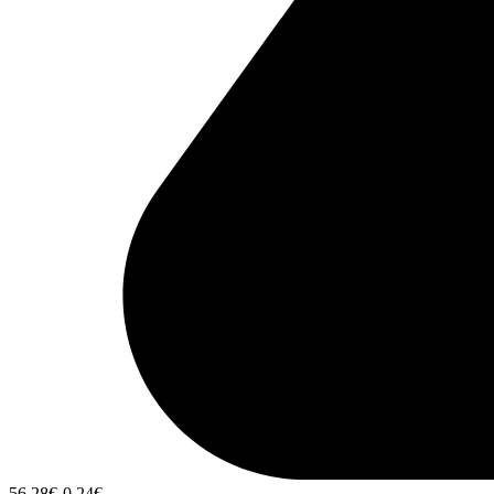
56,28
€
-0,24
€