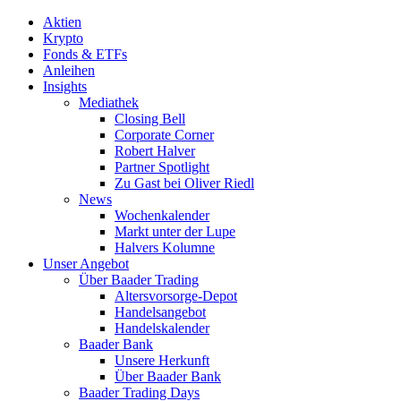
Aktien
Krypto
Fonds & ETFs
Anleihen
Insights
Mediathek
Closing Bell
Corporate Corner
Robert Halver
Partner Spotlight
Zu Gast bei Oliver Riedl
News
Wochenkalender
Markt unter der Lupe
Halvers Kolumne
Unser Angebot
Über Baader Trading
Altersvorsorge-Depot
Handelsangebot
Handelskalender
Baader Bank
Unsere Herkunft
Über Baader Bank
Baader Trading Days