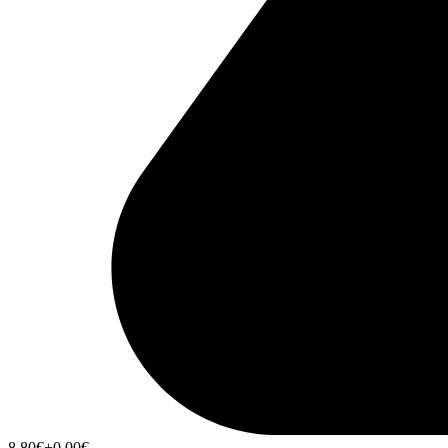
8,80
€
+0,00
€