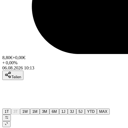
8,80
€
+0,00
€
+
0,00
%
06.08.2026 10:13
Teilen
1T
3T
1W
1M
3M
6M
1J
3J
5J
YTD
MAX