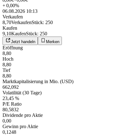
+
0,00
%
06.08.2026 10:13
Verkaufen
8,70
Verkaufen
Stück
:
250
Kaufen
9,10
Kaufen
Stück
:
250
Jetzt handeln
Merken
Eröffnung
8,80
Hoch
8,80
Tief
8,80
Marktkapitalisierung in Mio. (USD)
662,092
Volatilität (30 Tage)
23,45 %
P/E Ratio
80,5832
Dividende pro Aktie
0,00
Gewinn pro Aktie
0,1248