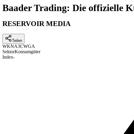
Baader Trading: Die offizielle
RESERVOIR MEDIA
Teilen
WKN
A3CWGA
Sektor
Konsumgüter
Index
-