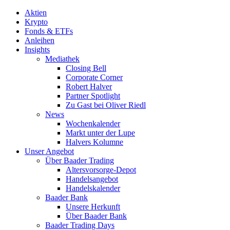
Aktien
Krypto
Fonds & ETFs
Anleihen
Insights
Mediathek
Closing Bell
Corporate Corner
Robert Halver
Partner Spotlight
Zu Gast bei Oliver Riedl
News
Wochenkalender
Markt unter der Lupe
Halvers Kolumne
Unser Angebot
Über Baader Trading
Altersvorsorge-Depot
Handelsangebot
Handelskalender
Baader Bank
Unsere Herkunft
Über Baader Bank
Baader Trading Days