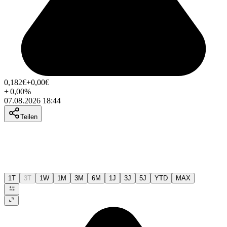
0,182
€
+0,00
€
+
0,00
%
07.08.2026 18:44
Teilen
1T
3T
1W
1M
3M
6M
1J
3J
5J
YTD
MAX