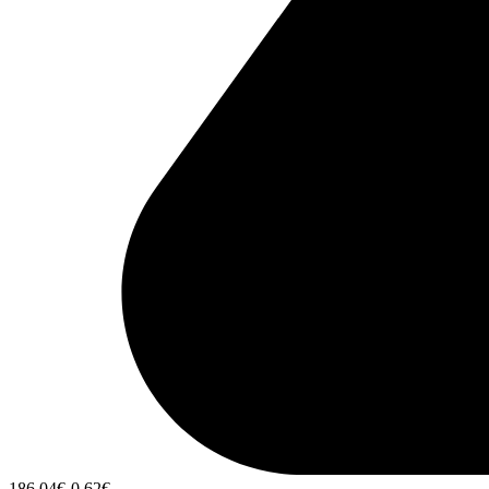
186,04
€
-0,62
€