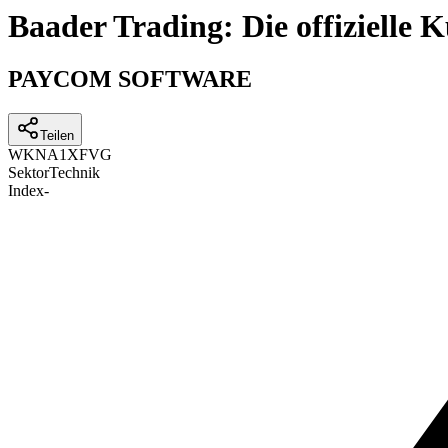
Baader Trading: Die offizielle
PAYCOM SOFTWARE
Teilen
WKN
A1XFVG
Sektor
Technik
Index
-