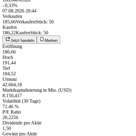
-
0,33
%
07.08.2026 20:44
Verkaufen
185,66
Verkaufen
Stück
:
50
Kaufen
186,22
Kaufen
Stück
:
50
Jetzt handeln
Merken
Eröffnung
186,66
Hoch
191,44
Tief
184,52
Umsatz
42.664,18
Marktkapitalisierung in Mio. (USD)
8.150,417
Volatilität (30 Tage)
71,46 %
P/E Ratio
20,2256
Dividende pro Aktie
1,50
Gewinn pro Aktie