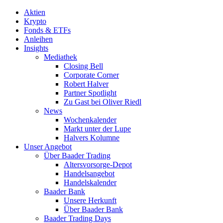
Aktien
Krypto
Fonds & ETFs
Anleihen
Insights
Mediathek
Closing Bell
Corporate Corner
Robert Halver
Partner Spotlight
Zu Gast bei Oliver Riedl
News
Wochenkalender
Markt unter der Lupe
Halvers Kolumne
Unser Angebot
Über Baader Trading
Altersvorsorge-Depot
Handelsangebot
Handelskalender
Baader Bank
Unsere Herkunft
Über Baader Bank
Baader Trading Days