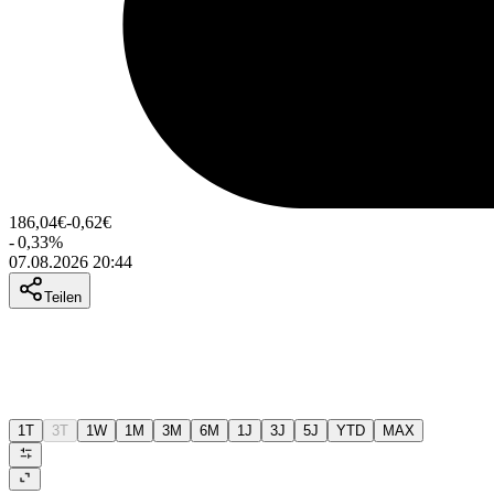
186,04
€
-0,62
€
-
0,33
%
07.08.2026 20:44
Teilen
1T
3T
1W
1M
3M
6M
1J
3J
5J
YTD
MAX