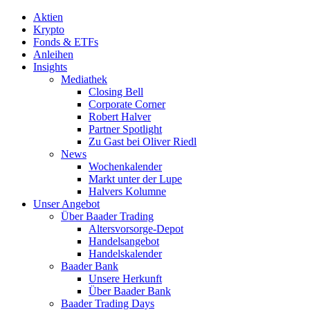
Aktien
Krypto
Fonds & ETFs
Anleihen
Insights
Mediathek
Closing Bell
Corporate Corner
Robert Halver
Partner Spotlight
Zu Gast bei Oliver Riedl
News
Wochenkalender
Markt unter der Lupe
Halvers Kolumne
Unser Angebot
Über Baader Trading
Altersvorsorge-Depot
Handelsangebot
Handelskalender
Baader Bank
Unsere Herkunft
Über Baader Bank
Baader Trading Days