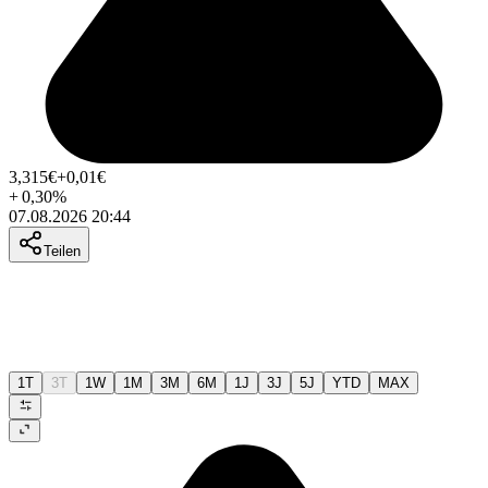
3,315
€
+0,01
€
+
0,30
%
07.08.2026 20:44
Teilen
1T
3T
1W
1M
3M
6M
1J
3J
5J
YTD
MAX