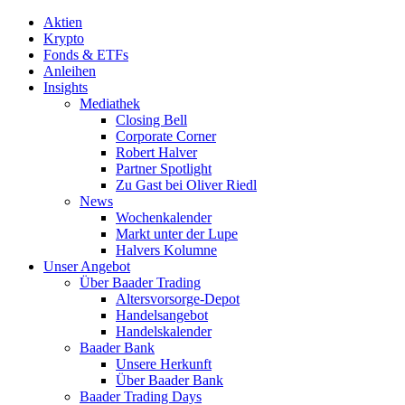
Aktien
Krypto
Fonds & ETFs
Anleihen
Insights
Mediathek
Closing Bell
Corporate Corner
Robert Halver
Partner Spotlight
Zu Gast bei Oliver Riedl
News
Wochenkalender
Markt unter der Lupe
Halvers Kolumne
Unser Angebot
Über Baader Trading
Altersvorsorge-Depot
Handelsangebot
Handelskalender
Baader Bank
Unsere Herkunft
Über Baader Bank
Baader Trading Days