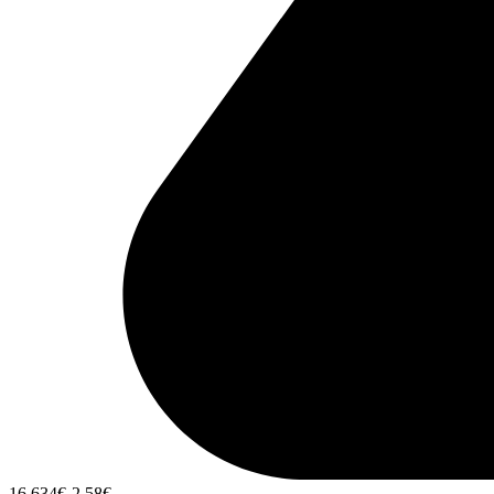
16,634
€
-2,58
€