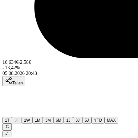
16,634
€
-2,58
€
-
13,42
%
05.08.2026 20:43
Teilen
1T
3T
1W
1M
3M
6M
1J
3J
5J
YTD
MAX