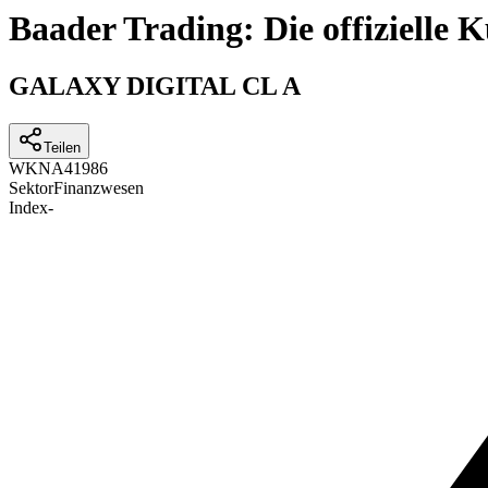
Baader Trading: Die offizielle
GALAXY DIGITAL CL A
Teilen
WKN
A41986
Sektor
Finanzwesen
Index
-