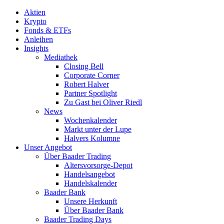
Aktien
Krypto
Fonds & ETFs
Anleihen
Insights
Mediathek
Closing Bell
Corporate Corner
Robert Halver
Partner Spotlight
Zu Gast bei Oliver Riedl
News
Wochenkalender
Markt unter der Lupe
Halvers Kolumne
Unser Angebot
Über Baader Trading
Altersvorsorge-Depot
Handelsangebot
Handelskalender
Baader Bank
Unsere Herkunft
Über Baader Bank
Baader Trading Days