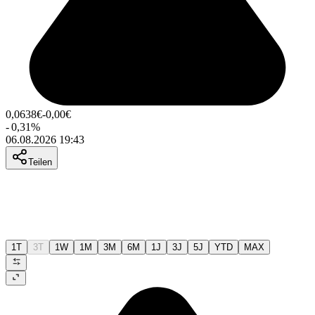
0,0638
€
-0,00
€
-
0,31
%
06.08.2026 19:43
Teilen
1T
3T
1W
1M
3M
6M
1J
3J
5J
YTD
MAX