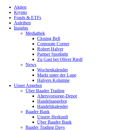
Aktien
Krypto
Fonds & ETFs
Anleihen
Insights
Mediathek
Closing Bell
Corporate Corner
Robert Halver
Partner Spotlight
Zu Gast bei Oliver Riedl
News
Wochenkalender
Markt unter der Lupe
Halvers Kolumne
Unser Angebot
Über Baader Trading
Altersvorsorge-Depot
Handelsangebot
Handelskalender
Baader Bank
Unsere Herkunft
Über Baader Bank
Baader Trading Days