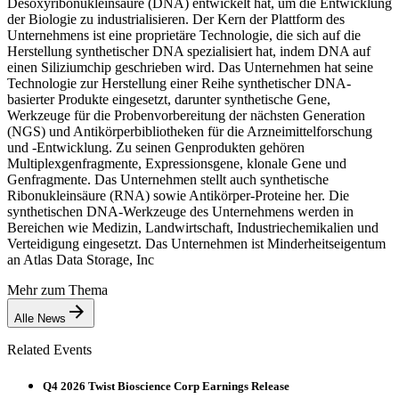
Desoxyribonukleinsäure (DNA) entwickelt hat, um die Entwicklung
der Biologie zu industrialisieren. Der Kern der Plattform des
Unternehmens ist eine proprietäre Technologie, die sich auf die
Herstellung synthetischer DNA spezialisiert hat, indem DNA auf
einen Siliziumchip geschrieben wird. Das Unternehmen hat seine
Technologie zur Herstellung einer Reihe synthetischer DNA-
basierter Produkte eingesetzt, darunter synthetische Gene,
Werkzeuge für die Probenvorbereitung der nächsten Generation
(NGS) und Antikörperbibliotheken für die Arzneimittelforschung
und -Entwicklung. Zu seinen Genprodukten gehören
Multiplexgenfragmente, Expressionsgene, klonale Gene und
Genfragmente. Das Unternehmen stellt auch synthetische
Ribonukleinsäure (RNA) sowie Antikörper-Proteine her. Die
synthetischen DNA-Werkzeuge des Unternehmens werden in
Bereichen wie Medizin, Landwirtschaft, Industriechemikalien und
Verteidigung eingesetzt. Das Unternehmen ist Minderheitseigentum
an Atlas Data Storage, Inc
Mehr zum Thema
Alle News
Related Events
Q4 2026 Twist Bioscience Corp Earnings Release