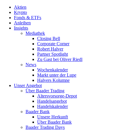
Aktien
Krypto
Fonds & ETFs
Anleihen
Insights
Mediathek
Closing Bell
Corporate Corner
Robert Halver
Partner Spotlight
Zu Gast bei Oliver Riedl
News
Wochenkalender
Markt unter der Lupe
Halvers Kolumne
Unser Angebot
Über Baader Trading
Altersvorsorge-Depot
Handelsangebot
Handelskalender
Baader Bank
Unsere Herkunft
Über Baader Bank
Baader Trading Days