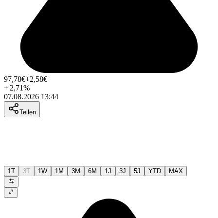
97,78
€
+2,58
€
+
2,71
%
07.08.2026 13:44
Teilen
1T
3T
1W
1M
3M
6M
1J
3J
5J
YTD
MAX