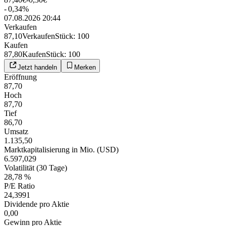
-
0,34
%
07.08.2026 20:44
Verkaufen
87,10
Verkaufen
Stück
:
100
Kaufen
87,80
Kaufen
Stück
:
100
Jetzt handeln
Merken
Eröffnung
87,70
Hoch
87,70
Tief
86,70
Umsatz
1.135,50
Marktkapitalisierung in Mio. (USD)
6.597,029
Volatilität (30 Tage)
28,78 %
P/E Ratio
24,3991
Dividende pro Aktie
0,00
Gewinn pro Aktie