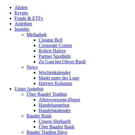
Aktien
Krypto
Fonds & ETFs
Anleihen
Insights
Mediathek
Closing Bell
Corporate Corner
Robert Halver
Partner Spotlight
Zu Gast bei Oliver Riedl
News
Wochenkalender
Markt unter der Lupe
Halvers Kolumne
Unser Angebot
Über Baader Trading
Altersvorsorge-Depot
Handelsangebot
Handelskalender
Baader Bank
Unsere Herkunft
Über Baader Bank
Baader Trading Days