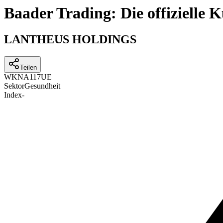
Baader Trading: Die offizielle
LANTHEUS HOLDINGS
Teilen
WKN
A117UE
Sektor
Gesundheit
Index
-