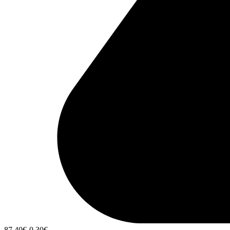
87,40
€
-0,30
€