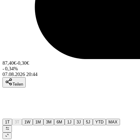
87,40
€
-0,30
€
-
0,34
%
07.08.2026 20:44
Teilen
1T
3T
1W
1M
3M
6M
1J
3J
5J
YTD
MAX