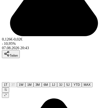
0,126
€
-0,02
€
-
10,95
%
07.08.2026 20:43
Teilen
1T
3T
1W
1M
3M
6M
1J
3J
5J
YTD
MAX