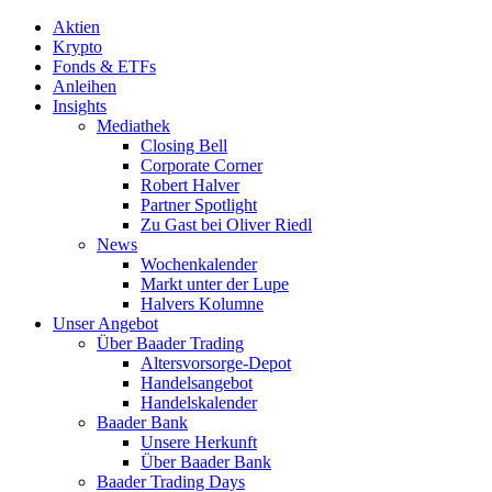
Aktien
Krypto
Fonds & ETFs
Anleihen
Insights
Mediathek
Closing Bell
Corporate Corner
Robert Halver
Partner Spotlight
Zu Gast bei Oliver Riedl
News
Wochenkalender
Markt unter der Lupe
Halvers Kolumne
Unser Angebot
Über Baader Trading
Altersvorsorge-Depot
Handelsangebot
Handelskalender
Baader Bank
Unsere Herkunft
Über Baader Bank
Baader Trading Days