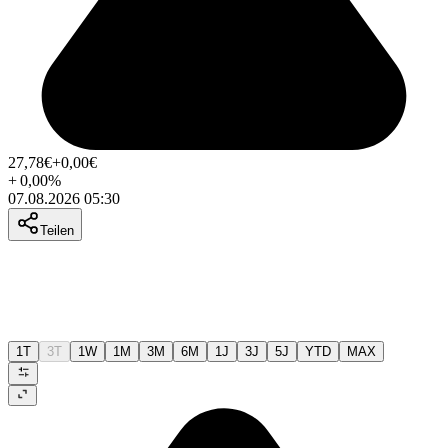
27,78
€
+0,00
€
+
0,00
%
07.08.2026 05:30
Teilen
1T
3T
1W
1M
3M
6M
1J
3J
5J
YTD
MAX