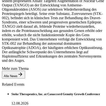
seinem proprietären Ansatz Targeted Augmentation of Nuclear Gene
Output (TANGO) an der Entwicklung von Antisense-
Oligonukleotiden (ASOS) zur selektiven Wiederherstellung des
Proteinspiegels beteiligt. Seine erste Substanz, Zorevunersen (STK-
002), befindet sich in klinischen Tests zur Behandlung des Dravet-
Syndroms, einer schweren und progressiven genetischen Epilepsie.
TANGO zielt darauf ab, fehlende Proteine wiederherzustellen,
indem es die Proteinausscheidung aus gesunden Genen erhöht oder
erhöht, wodurch die nicht funktionierende Kopie des Gens
kompensiert wird. Das Unternehmen verfolgt die Entwicklung von
STK-002 zur Behandlung der autosomal dominanten
Optikusatrophie (ADOA), der häufigsten erblichen Optikusstörung.
Der anfängliche Schwerpunkt des Unternehmens liegt auf
Haploinsuffizienz und Erkrankungen des zentralen Nervensystems
und des Auges.
Mehr zum Thema
Alle News
Related Events
Stoke Therapeutics, Inc. at Canaccord Genuity Growth Conference
12.08.2026