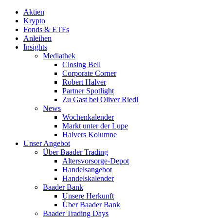
Aktien
Krypto
Fonds & ETFs
Anleihen
Insights
Mediathek
Closing Bell
Corporate Corner
Robert Halver
Partner Spotlight
Zu Gast bei Oliver Riedl
News
Wochenkalender
Markt unter der Lupe
Halvers Kolumne
Unser Angebot
Über Baader Trading
Altersvorsorge-Depot
Handelsangebot
Handelskalender
Baader Bank
Unsere Herkunft
Über Baader Bank
Baader Trading Days