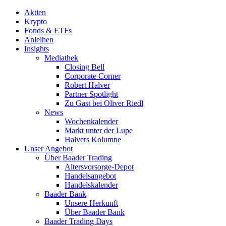
Aktien
Krypto
Fonds & ETFs
Anleihen
Insights
Mediathek
Closing Bell
Corporate Corner
Robert Halver
Partner Spotlight
Zu Gast bei Oliver Riedl
News
Wochenkalender
Markt unter der Lupe
Halvers Kolumne
Unser Angebot
Über Baader Trading
Altersvorsorge-Depot
Handelsangebot
Handelskalender
Baader Bank
Unsere Herkunft
Über Baader Bank
Baader Trading Days