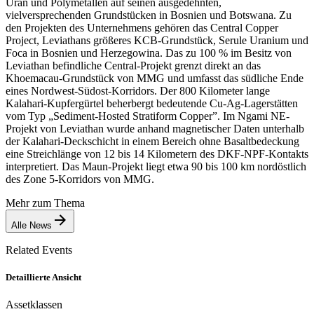
Uran und Polymetallen auf seinen ausgedehnten,
vielversprechenden Grundstücken in Bosnien und Botswana. Zu
den Projekten des Unternehmens gehören das Central Copper
Project, Leviathans größeres KCB-Grundstück, Serule Uranium und
Foca in Bosnien und Herzegowina. Das zu 100 % im Besitz von
Leviathan befindliche Central-Projekt grenzt direkt an das
Khoemacau-Grundstück von MMG und umfasst das südliche Ende
eines Nordwest-Südost-Korridors. Der 800 Kilometer lange
Kalahari-Kupfergürtel beherbergt bedeutende Cu-Ag-Lagerstätten
vom Typ „Sediment-Hosted Stratiform Copper”. Im Ngami NE-
Projekt von Leviathan wurde anhand magnetischer Daten unterhalb
der Kalahari-Deckschicht in einem Bereich ohne Basaltbedeckung
eine Streichlänge von 12 bis 14 Kilometern des DKF-NPF-Kontakts
interpretiert. Das Maun-Projekt liegt etwa 90 bis 100 km nordöstlich
des Zone 5-Korridors von MMG.
Mehr zum Thema
Alle News
Related Events
Detaillierte Ansicht
Assetklassen