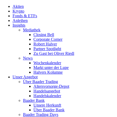
Aktien
Krypto
Fonds & ETFs
Anleihen
Insights
Mediathek
Closing Bell
Corporate Corner
Robert Halver
Partner Spotlight
Zu Gast bei Oliver Riedl
News
Wochenkalender
Markt unter der Lupe
Halvers Kolumne
Unser Angebot
Über Baader Trading
Altersvorsorge-Depot
Handelsangebot
Handelskalender
Baader Bank
Unsere Herkunft
Über Baader Bank
Baader Trading Days