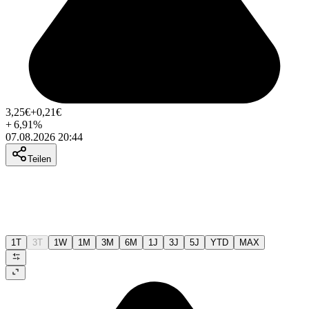
3,25
€
+0,21
€
+
6,91
%
07.08.2026 20:44
Teilen
1T
3T
1W
1M
3M
6M
1J
3J
5J
YTD
MAX