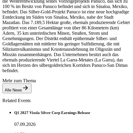
die Weiterentwicklung seines Vorzeigeprojekts Panuco, das sich zu
100 % im Besitz von Panuco befindet und sich in Sinaloa, Mexiko,
befindet. Das Silber-Gold-Projekt Panuco ist eine neue hochgradige
Entdeckung im Süden von Sinaloa, Mexiko, nahe der Stadt
Mazatlan. Das 7.189,5 Hektar große, ehemals produzierende Gebiet
profitiert von einer Gesamtlänge von über 86 Kilometern (km)
Adern, 35 km unterirdischen Minen, Straßen, Strom und
Genehmigungen. Der Distrikt enthält epithermale Silber- und
Goldlagerstätten mit mittlerer bis geringer Sulfidierung, die mit
Siliziumvulkanismus und Krustenausdehnung im Oligozän und
Miozän zusammenhängen. Das Unternehmen besitzt auch das
ehemals produzierende Viertel La Garra-Metates (La Garra), das
sich im Herzen des silbergoldreichen Korridors Panuco-San Dimas
befindet.
Mehr zum Thema
Alle News
Related Events
Q1 2027 Vizsla Silver Corp Earnings Release
07.09.2026