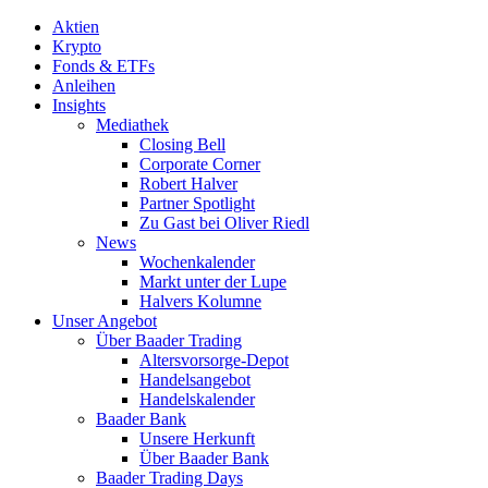
Aktien
Krypto
Fonds & ETFs
Anleihen
Insights
Mediathek
Closing Bell
Corporate Corner
Robert Halver
Partner Spotlight
Zu Gast bei Oliver Riedl
News
Wochenkalender
Markt unter der Lupe
Halvers Kolumne
Unser Angebot
Über Baader Trading
Altersvorsorge-Depot
Handelsangebot
Handelskalender
Baader Bank
Unsere Herkunft
Über Baader Bank
Baader Trading Days