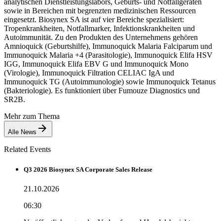
analytischen Dienstleistungslabors, Geburts- und Notfallgeräten
sowie in Bereichen mit begrenzten medizinischen Ressourcen
eingesetzt. Biosynex SA ist auf vier Bereiche spezialisiert:
Tropenkrankheiten, Notfallmarker, Infektionskrankheiten und
Autoimmunität. Zu den Produkten des Unternehmens gehören
Amnioquick (Geburtshilfe), Immunoquick Malaria Falciparum und
Immunoquick Malaria +4 (Parasitologie), Immunoquick Elifa HSV
IGG, Immunoquick Elifa EBV G und Immunoquick Mono
(Virologie), Immunoquick Filtration CELIAC IgA und
Immunoquick TG (Autoimmunologie) sowie Immunoquick Tetanus
(Bakteriologie). Es funktioniert über Fumouze Diagnostics und
SR2B.
Mehr zum Thema
Alle News
Related Events
Q3 2026 Biosynex SA Corporate Sales Release
21.10.2026
06:30