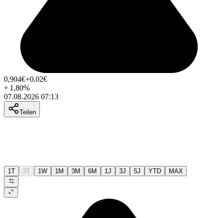
0,904
€
+0,02
€
+
1,80
%
07.08.2026 07:13
Teilen
1T
3T
1W
1M
3M
6M
1J
3J
5J
YTD
MAX