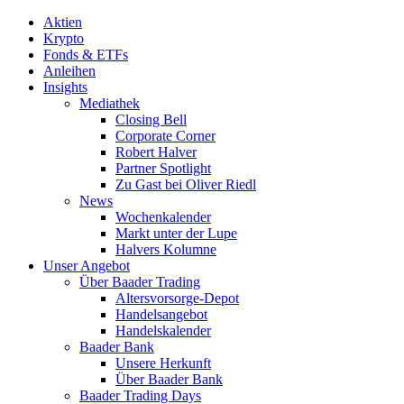
Aktien
Krypto
Fonds & ETFs
Anleihen
Insights
Mediathek
Closing Bell
Corporate Corner
Robert Halver
Partner Spotlight
Zu Gast bei Oliver Riedl
News
Wochenkalender
Markt unter der Lupe
Halvers Kolumne
Unser Angebot
Über Baader Trading
Altersvorsorge-Depot
Handelsangebot
Handelskalender
Baader Bank
Unsere Herkunft
Über Baader Bank
Baader Trading Days