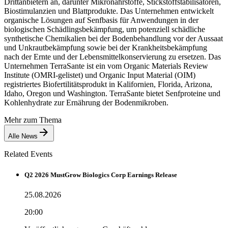
Drittanbietern an, darunter Mikronährstoffe, Stickstoffstabilisatoren,
Biostimulanzien und Blattprodukte. Das Unternehmen entwickelt
organische Lösungen auf Senfbasis für Anwendungen in der
biologischen Schädlingsbekämpfung, um potenziell schädliche
synthetische Chemikalien bei der Bodenbehandlung vor der Aussaat
und Unkrautbekämpfung sowie bei der Krankheitsbekämpfung
nach der Ernte und der Lebensmittelkonservierung zu ersetzen. Das
Unternehmen TerraSante ist ein vom Organic Materials Review
Institute (OMRI-gelistet) und Organic Input Material (OIM)
registriertes Biofertilitätsprodukt in Kalifornien, Florida, Arizona,
Idaho, Oregon und Washington. TerraSante bietet Senfproteine ​​und
Kohlenhydrate zur Ernährung der Bodenmikroben.
Mehr zum Thema
Alle News
Related Events
Q2 2026 MustGrow Biologics Corp Earnings Release
25.08.2026
20:00