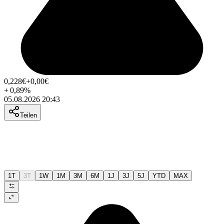
0,228
€
+0,00
€
+
0,89
%
05.08.2026 20:43
Teilen
1T
3T
1W
1M
3M
6M
1J
3J
5J
YTD
MAX