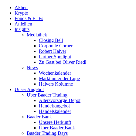
Aktien
Krypto
Fonds & ETFs
Anleihen
Insights
Mediathek
Closing Bell
Corporate Corner
Robert Halver
Partner Spotlight
Zu Gast bei Oliver Riedl
News
Wochenkalender
Markt unter der Lupe
Halvers Kolumne
Unser Angebot
Über Baader Trading
Altersvorsorge-Depot
Handelsangebot
Handelskalender
Baader Bank
Unsere Herkunft
Über Baader Bank
Baader Trading Days