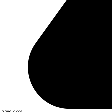
2,38
€
+0,00
€