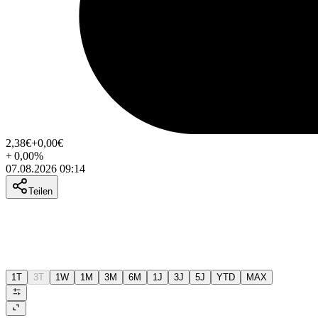
2,38
€
+0,00
€
+
0,00
%
07.08.2026 09:14
Teilen
1T
3T
1W
1M
3M
6M
1J
3J
5J
YTD
MAX