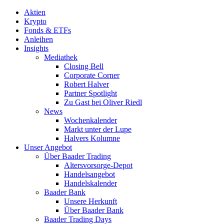
Aktien
Krypto
Fonds & ETFs
Anleihen
Insights
Mediathek
Closing Bell
Corporate Corner
Robert Halver
Partner Spotlight
Zu Gast bei Oliver Riedl
News
Wochenkalender
Markt unter der Lupe
Halvers Kolumne
Unser Angebot
Über Baader Trading
Altersvorsorge-Depot
Handelsangebot
Handelskalender
Baader Bank
Unsere Herkunft
Über Baader Bank
Baader Trading Days