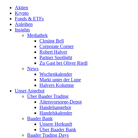
Aktien
Krypto
Fonds & ETFs
Anleihen
Insights
Mediathek
Closing Bell
Corporate Corner
Robert Halver
Partner Spotlight
Zu Gast bei Oliver Riedl
News
Wochenkalender
Markt unter der Lupe
Halvers Kolumne
Unser Angebot
Über Baader Trading
Altersvorsorge-Depot
Handelsangebot
Handelskalender
Baader Bank
Unsere Herkunft
Über Baader Bank
Baader Trading Days