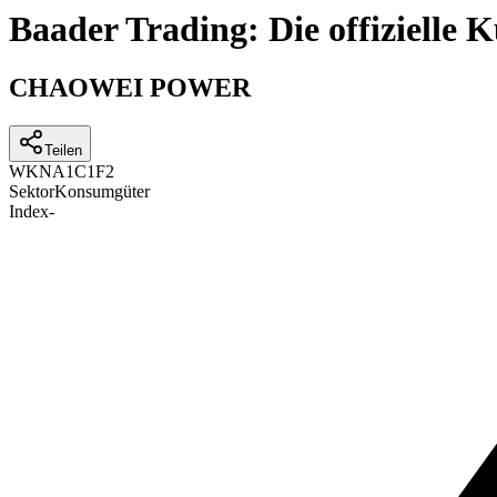
Baader Trading: Die offizielle
CHAOWEI POWER
Teilen
WKN
A1C1F2
Sektor
Konsumgüter
Index
-