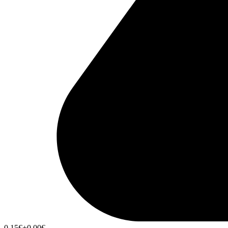
0,15
€
+0,00
€