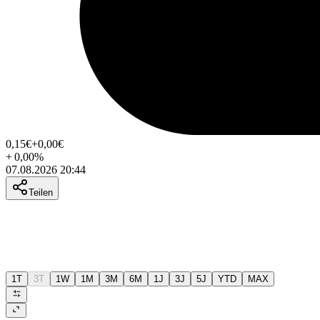
0,15
€
+0,00
€
+
0,00
%
07.08.2026 20:44
Teilen
1T
3T
1W
1M
3M
6M
1J
3J
5J
YTD
MAX