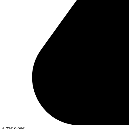
6,73
€
-0,06
€