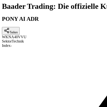
Baader Trading: Die offizielle
PONY AI ADR
Teilen
WKN
A40VVU
Sektor
Technik
Index
-