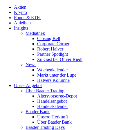
Aktien
Krypto
Fonds & ETFs
Anleihen
Insights
Mediathek
Closing Bell
Corporate Corner
Robert Halver
Partner Spotlight
Zu Gast bei Oliver Riedl
News
Wochenkalender
Markt unter der Lupe
Halvers Kolumne
Unser Angebot
Über Baader Trading
Altersvorsorge-Depot
Handelsangebot
Handelskalender
Baader Bank
Unsere Herkunft
Über Baader Bank
Baader Trading Days