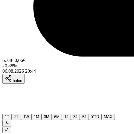
6,73
€
-0,06
€
-
0,88
%
06.08.2026 20:44
Teilen
1T
3T
1W
1M
3M
6M
1J
3J
5J
YTD
MAX