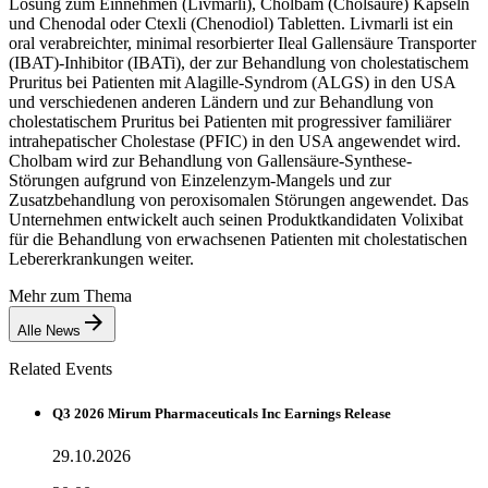
Lösung zum Einnehmen (Livmarli), Cholbam (Cholsäure) Kapseln
und Chenodal oder Ctexli (Chenodiol) Tabletten. Livmarli ist ein
oral verabreichter, minimal resorbierter Ileal Gallensäure Transporter
(IBAT)-Inhibitor (IBATi), der zur Behandlung von cholestatischem
Pruritus bei Patienten mit Alagille-Syndrom (ALGS) in den USA
und verschiedenen anderen Ländern und zur Behandlung von
cholestatischem Pruritus bei Patienten mit progressiver familiärer
intrahepatischer Cholestase (PFIC) in den USA angewendet wird.
Cholbam wird zur Behandlung von Gallensäure-Synthese-
Störungen aufgrund von Einzelenzym-Mangels und zur
Zusatzbehandlung von peroxisomalen Störungen angewendet. Das
Unternehmen entwickelt auch seinen Produktkandidaten Volixibat
für die Behandlung von erwachsenen Patienten mit cholestatischen
Lebererkrankungen weiter.
Mehr zum Thema
Alle News
Related Events
Q3 2026 Mirum Pharmaceuticals Inc Earnings Release
29.10.2026