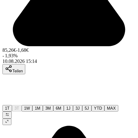
85,26
€
-1,68
€
-
1,93
%
10.08.2026 15:14
Teilen
1T
3T
1W
1M
3M
6M
1J
3J
5J
YTD
MAX