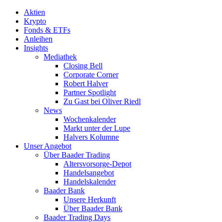
Aktien
Krypto
Fonds & ETFs
Anleihen
Insights
Mediathek
Closing Bell
Corporate Corner
Robert Halver
Partner Spotlight
Zu Gast bei Oliver Riedl
News
Wochenkalender
Markt unter der Lupe
Halvers Kolumne
Unser Angebot
Über Baader Trading
Altersvorsorge-Depot
Handelsangebot
Handelskalender
Baader Bank
Unsere Herkunft
Über Baader Bank
Baader Trading Days