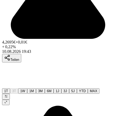
4,2695
€
+0,01
€
+
0,22
%
10.08.2026 19:43
Teilen
1T
3T
1W
1M
3M
6M
1J
3J
5J
YTD
MAX