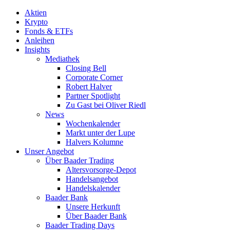
Aktien
Krypto
Fonds & ETFs
Anleihen
Insights
Mediathek
Closing Bell
Corporate Corner
Robert Halver
Partner Spotlight
Zu Gast bei Oliver Riedl
News
Wochenkalender
Markt unter der Lupe
Halvers Kolumne
Unser Angebot
Über Baader Trading
Altersvorsorge-Depot
Handelsangebot
Handelskalender
Baader Bank
Unsere Herkunft
Über Baader Bank
Baader Trading Days