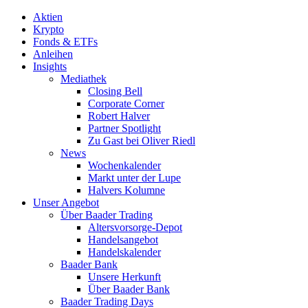
Aktien
Krypto
Fonds & ETFs
Anleihen
Insights
Mediathek
Closing Bell
Corporate Corner
Robert Halver
Partner Spotlight
Zu Gast bei Oliver Riedl
News
Wochenkalender
Markt unter der Lupe
Halvers Kolumne
Unser Angebot
Über Baader Trading
Altersvorsorge-Depot
Handelsangebot
Handelskalender
Baader Bank
Unsere Herkunft
Über Baader Bank
Baader Trading Days