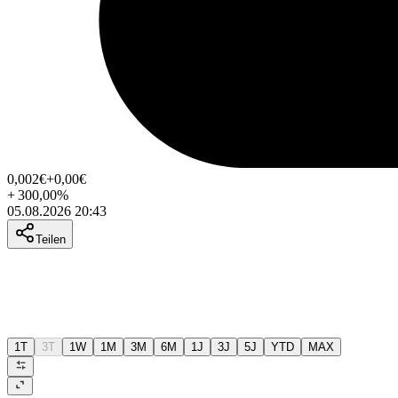
0,002
€
+0,00
€
+
300,00
%
05.08.2026 20:43
Teilen
1T
3T
1W
1M
3M
6M
1J
3J
5J
YTD
MAX