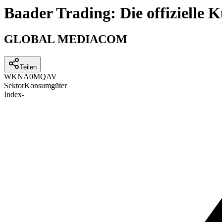
Baader Trading: Die offizielle
GLOBAL MEDIACOM
Teilen
WKN
A0MQAV
Sektor
Konsumgüter
Index
-