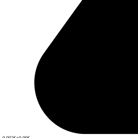
0,002
€
+0,00
€