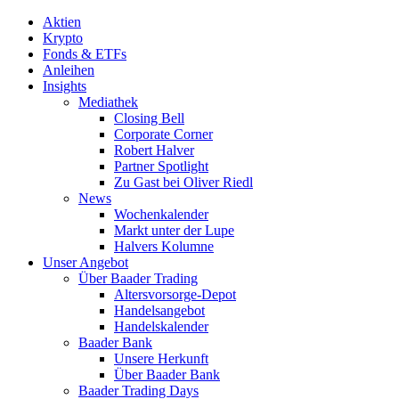
Aktien
Krypto
Fonds & ETFs
Anleihen
Insights
Mediathek
Closing Bell
Corporate Corner
Robert Halver
Partner Spotlight
Zu Gast bei Oliver Riedl
News
Wochenkalender
Markt unter der Lupe
Halvers Kolumne
Unser Angebot
Über Baader Trading
Altersvorsorge-Depot
Handelsangebot
Handelskalender
Baader Bank
Unsere Herkunft
Über Baader Bank
Baader Trading Days