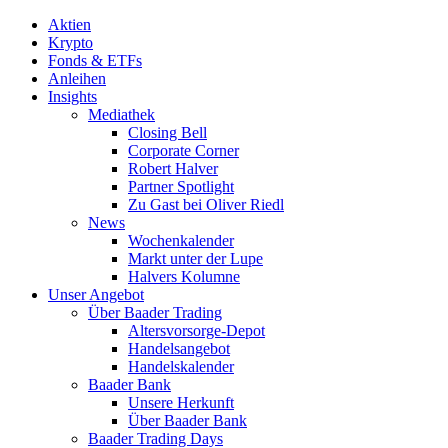
Aktien
Krypto
Fonds & ETFs
Anleihen
Insights
Mediathek
Closing Bell
Corporate Corner
Robert Halver
Partner Spotlight
Zu Gast bei Oliver Riedl
News
Wochenkalender
Markt unter der Lupe
Halvers Kolumne
Unser Angebot
Über Baader Trading
Altersvorsorge-Depot
Handelsangebot
Handelskalender
Baader Bank
Unsere Herkunft
Über Baader Bank
Baader Trading Days