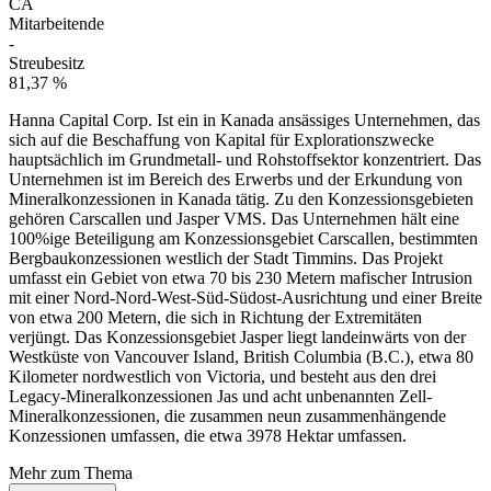
CA
Mitarbeitende
-
Streubesitz
81,37 %
Hanna Capital Corp. Ist ein in Kanada ansässiges Unternehmen, das
sich auf die Beschaffung von Kapital für Explorationszwecke
hauptsächlich im Grundmetall- und Rohstoffsektor konzentriert. Das
Unternehmen ist im Bereich des Erwerbs und der Erkundung von
Mineralkonzessionen in Kanada tätig. Zu den Konzessionsgebieten
gehören Carscallen und Jasper VMS. Das Unternehmen hält eine
100%ige Beteiligung am Konzessionsgebiet Carscallen, bestimmten
Bergbaukonzessionen westlich der Stadt Timmins. Das Projekt
umfasst ein Gebiet von etwa 70 bis 230 Metern mafischer Intrusion
mit einer Nord-Nord-West-Süd-Südost-Ausrichtung und einer Breite
von etwa 200 Metern, die sich in Richtung der Extremitäten
verjüngt. Das Konzessionsgebiet Jasper liegt landeinwärts von der
Westküste von Vancouver Island, British Columbia (B.C.), etwa 80
Kilometer nordwestlich von Victoria, und besteht aus den drei
Legacy-Mineralkonzessionen Jas und acht unbenannten Zell-
Mineralkonzessionen, die zusammen neun zusammenhängende
Konzessionen umfassen, die etwa 3978 Hektar umfassen.
Mehr zum Thema