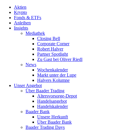
Aktien
Krypto
Fonds & ETFs
Anleihen
Insights
Mediathek
Closing Bell
Corporate Corner
Robert Halver
Partner Spotlight
Zu Gast bei Oliver Riedl
News
Wochenkalender
Markt unter der Lupe
Halvers Kolumne
Unser Angebot
Über Baader Trading
Altersvorsorge-Depot
Handelsangebot
Handelskalender
Baader Bank
Unsere Herkunft
Über Baader Bank
Baader Trading Days