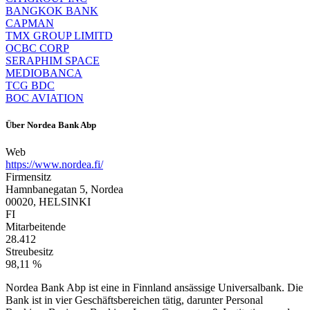
BANGKOK BANK
CAPMAN
TMX GROUP LIMITD
OCBC CORP
SERAPHIM SPACE
MEDIOBANCA
TCG BDC
BOC AVIATION
Über
Nordea Bank Abp
Web
https://www.nordea.fi/
Firmensitz
Hamnbanegatan 5, Nordea
00020, HELSINKI
FI
Mitarbeitende
28.412
Streubesitz
98,11 %
Nordea Bank Abp ist eine in Finnland ansässige Universalbank. Die
Bank ist in vier Geschäftsbereichen tätig, darunter Personal