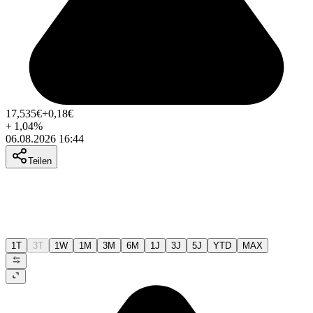
17,535
€
+0,18
€
+
1,04
%
06.08.2026 16:44
Teilen
1T
3T
1W
1M
3M
6M
1J
3J
5J
YTD
MAX