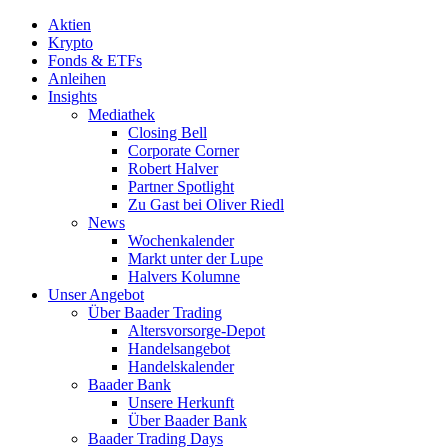
Aktien
Krypto
Fonds & ETFs
Anleihen
Insights
Mediathek
Closing Bell
Corporate Corner
Robert Halver
Partner Spotlight
Zu Gast bei Oliver Riedl
News
Wochenkalender
Markt unter der Lupe
Halvers Kolumne
Unser Angebot
Über Baader Trading
Altersvorsorge-Depot
Handelsangebot
Handelskalender
Baader Bank
Unsere Herkunft
Über Baader Bank
Baader Trading Days