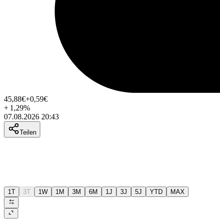
45,88
€
+0,59
€
+
1,29
%
07.08.2026 20:43
Teilen
1T
3T
1W
1M
3M
6M
1J
3J
5J
YTD
MAX