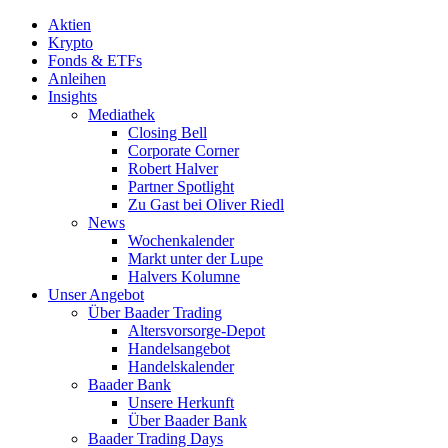
Aktien
Krypto
Fonds & ETFs
Anleihen
Insights
Mediathek
Closing Bell
Corporate Corner
Robert Halver
Partner Spotlight
Zu Gast bei Oliver Riedl
News
Wochenkalender
Markt unter der Lupe
Halvers Kolumne
Unser Angebot
Über Baader Trading
Altersvorsorge-Depot
Handelsangebot
Handelskalender
Baader Bank
Unsere Herkunft
Über Baader Bank
Baader Trading Days