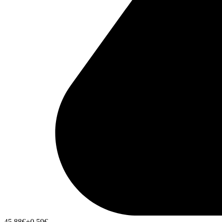
45,88
€
+0,59
€