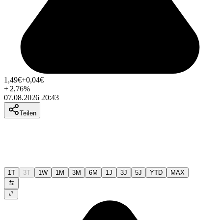
1,49
€
+0,04
€
+
2,76
%
07.08.2026 20:43
Teilen
1T
3T
1W
1M
3M
6M
1J
3J
5J
YTD
MAX