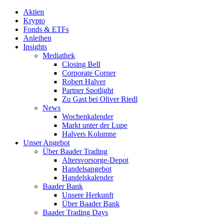
Aktien
Krypto
Fonds & ETFs
Anleihen
Insights
Mediathek
Closing Bell
Corporate Corner
Robert Halver
Partner Spotlight
Zu Gast bei Oliver Riedl
News
Wochenkalender
Markt unter der Lupe
Halvers Kolumne
Unser Angebot
Über Baader Trading
Altersvorsorge-Depot
Handelsangebot
Handelskalender
Baader Bank
Unsere Herkunft
Über Baader Bank
Baader Trading Days