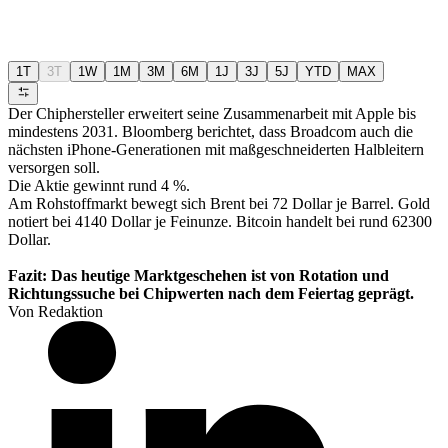
1T
3T
1W
1M
3M
6M
1J
3J
5J
YTD
MAX
Der Chiphersteller erweitert seine Zusammenarbeit mit Apple bis
mindestens 2031. Bloomberg berichtet, dass Broadcom auch die
nächsten iPhone-Generationen mit maßgeschneiderten Halbleitern
versorgen soll.
Die Aktie gewinnt rund 4 %.
Am Rohstoffmarkt bewegt sich Brent bei 72 Dollar je Barrel. Gold
notiert bei 4140 Dollar je Feinunze. Bitcoin handelt bei rund 62300
Dollar.
Fazit: Das heutige Marktgeschehen ist von Rotation und
Richtungssuche bei Chipwerten nach dem Feiertag geprägt.
Von Redaktion