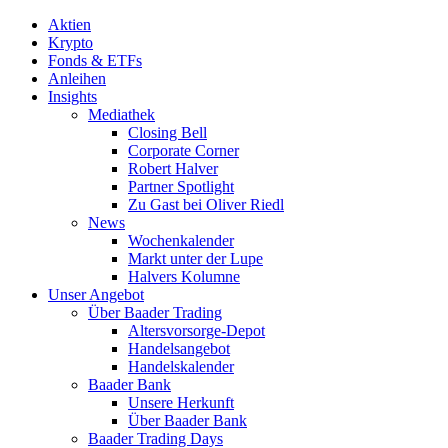
Aktien
Krypto
Fonds & ETFs
Anleihen
Insights
Mediathek
Closing Bell
Corporate Corner
Robert Halver
Partner Spotlight
Zu Gast bei Oliver Riedl
News
Wochenkalender
Markt unter der Lupe
Halvers Kolumne
Unser Angebot
Über Baader Trading
Altersvorsorge-Depot
Handelsangebot
Handelskalender
Baader Bank
Unsere Herkunft
Über Baader Bank
Baader Trading Days