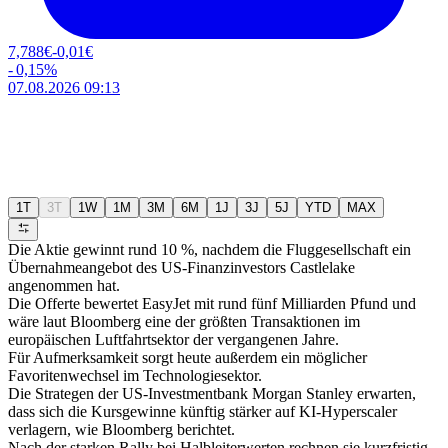
7,788
€
-0,01
€
-
0,15
%
07.08.2026 09:13
1T
3T
1W
1M
3M
6M
1J
3J
5J
YTD
MAX
Die Aktie gewinnt rund 10 %, nachdem die Fluggesellschaft ein
Übernahmeangebot des US-Finanzinvestors Castlelake
angenommen hat.
Die Offerte bewertet EasyJet mit rund fünf Milliarden Pfund und
wäre laut Bloomberg eine der größten Transaktionen im
europäischen Luftfahrtsektor der vergangenen Jahre.
Für Aufmerksamkeit sorgt heute außerdem ein möglicher
Favoritenwechsel im Technologiesektor.
Die Strategen der US-Investmentbank Morgan Stanley erwarten,
dass sich die Kursgewinne künftig stärker auf KI-Hyperscaler
verlagern, wie Bloomberg berichtet.
Nach der starken Rally bei Halbleiterwerten rechnen sie kurzfristig