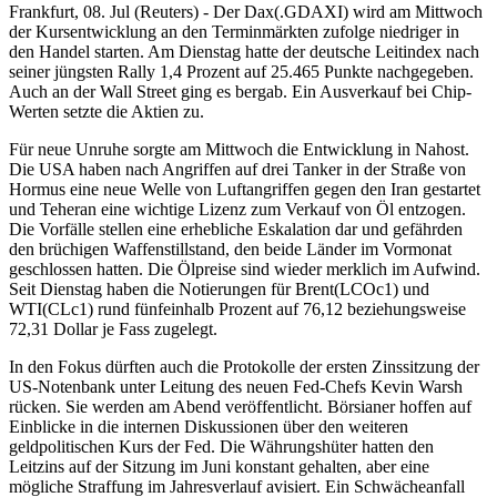
Frankfurt, 08. Jul (Reuters) - Der Dax(.GDAXI) wird am Mittwoch
der Kursentwicklung an den Terminmärkten zufolge niedriger in
den Handel starten. Am Dienstag hatte der deutsche Leitindex nach
seiner jüngsten Rally 1,4 Prozent auf 25.465 Punkte nachgegeben.
Auch an der Wall Street ging es bergab. Ein Ausverkauf bei Chip-
Werten setzte die Aktien zu.
Für neue Unruhe sorgte am Mittwoch die Entwicklung in Nahost.
Die USA haben nach Angriffen auf drei Tanker in der Straße von
Hormus eine neue Welle von Luftangriffen gegen den Iran gestartet
und Teheran eine wichtige Lizenz zum Verkauf von Öl entzogen.
Die Vorfälle stellen eine erhebliche Eskalation dar und gefährden
den brüchigen Waffenstillstand, den beide Länder im Vormonat
geschlossen hatten. Die Ölpreise sind wieder merklich im Aufwind.
Seit Dienstag haben die Notierungen für Brent(LCOc1) und
WTI(CLc1) rund fünfeinhalb Prozent auf 76,12 beziehungsweise
72,31 Dollar je Fass zugelegt.
In den Fokus dürften auch die Protokolle der ersten Zinssitzung der
US-Notenbank unter Leitung des neuen Fed-Chefs Kevin Warsh
rücken. Sie werden am Abend veröffentlicht. Börsianer hoffen auf
Einblicke in die internen Diskussionen über den weiteren
geldpolitischen Kurs der Fed. Die Währungshüter hatten den
Leitzins auf der Sitzung im Juni konstant gehalten, aber eine
mögliche Straffung im Jahresverlauf avisiert. Ein Schwächeanfall