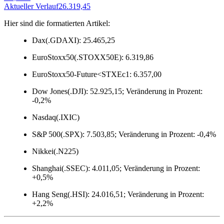
Aktueller Verlauf
26.319,45
A
Hier sind die formatierten Artikel:
Dax(.GDAXI): 25.465,25
EuroStoxx50(.STOXX50E): 6.319,86
EuroStoxx50-Future<STXEc1: 6.357,00
Dow Jones(.DJI): 52.925,15; Veränderung in Prozent:
-0,2%
Nasdaq(.IXIC)
S&P 500(.SPX): 7.503,85; Veränderung in Prozent: -0,4%
Nikkei(.N225)
Shanghai(.SSEC): 4.011,05; Veränderung in Prozent:
+0,5%
Hang Seng(.HSI): 24.016,51; Veränderung in Prozent:
+2,2%