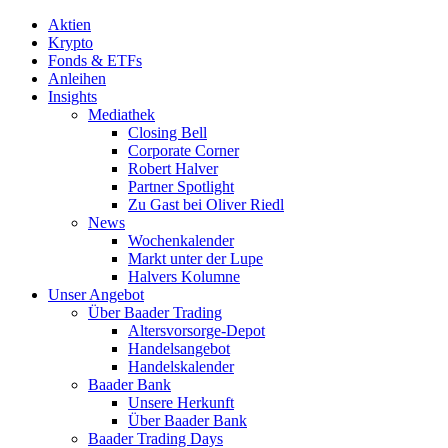
Aktien
Krypto
Fonds & ETFs
Anleihen
Insights
Mediathek
Closing Bell
Corporate Corner
Robert Halver
Partner Spotlight
Zu Gast bei Oliver Riedl
News
Wochenkalender
Markt unter der Lupe
Halvers Kolumne
Unser Angebot
Über Baader Trading
Altersvorsorge-Depot
Handelsangebot
Handelskalender
Baader Bank
Unsere Herkunft
Über Baader Bank
Baader Trading Days