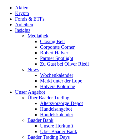
Aktien
Krypto
Fonds & ETFs
Anleihen
Insights
Mediathek
Closing Bell
Corporate Corner
Robert Halver
Partner Spotlight
Zu Gast bei Oliver Riedl
News
Wochenkalender
Markt unter der Lupe
Halvers Kolumne
Unser Angebot
Über Baader Trading
Altersvorsorge-Depot
Handelsangebot
Handelskalender
Baader Bank
Unsere Herkunft
Über Baader Bank
Baader Trading Days