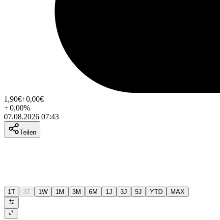
1,90
€
+0,00
€
+
0,00
%
07.08.2026 07:43
Teilen
1T
3T
1W
1M
3M
6M
1J
3J
5J
YTD
MAX