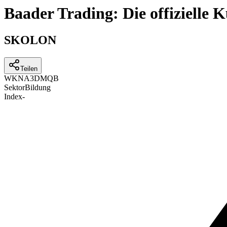
Baader Trading: Die offizielle
SKOLON
Teilen
WKN
A3DMQB
Sektor
Bildung
Index
-