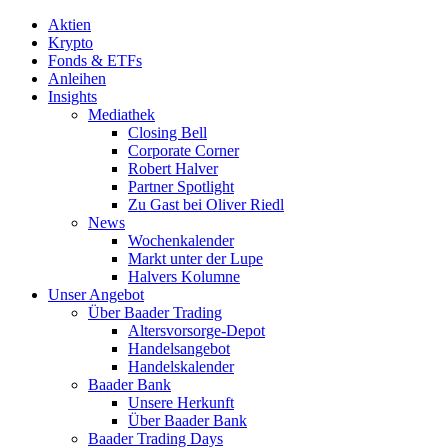
Aktien
Krypto
Fonds & ETFs
Anleihen
Insights
Mediathek
Closing Bell
Corporate Corner
Robert Halver
Partner Spotlight
Zu Gast bei Oliver Riedl
News
Wochenkalender
Markt unter der Lupe
Halvers Kolumne
Unser Angebot
Über Baader Trading
Altersvorsorge-Depot
Handelsangebot
Handelskalender
Baader Bank
Unsere Herkunft
Über Baader Bank
Baader Trading Days