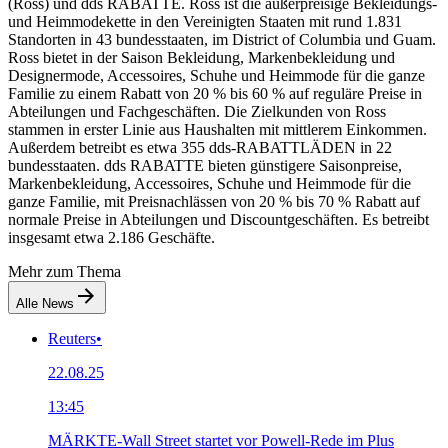
(Ross) und dds RABATTE. Ross ist die außerpreisige Bekleidungs-
und Heimmodekette in den Vereinigten Staaten mit rund 1.831
Standorten in 43 bundesstaaten, im District of Columbia und Guam.
Ross bietet in der Saison Bekleidung, Markenbekleidung und
Designermode, Accessoires, Schuhe und Heimmode für die ganze
Familie zu einem Rabatt von 20 % bis 60 % auf reguläre Preise in
Abteilungen und Fachgeschäften. Die Zielkunden von Ross
stammen in erster Linie aus Haushalten mit mittlerem Einkommen.
Außerdem betreibt es etwa 355 dds-RABATTLÄDEN in 22
bundesstaaten. dds RABATTE bieten günstigere Saisonpreise,
Markenbekleidung, Accessoires, Schuhe und Heimmode für die
ganze Familie, mit Preisnachlässen von 20 % bis 70 % Rabatt auf
normale Preise in Abteilungen und Discountgeschäften. Es betreibt
insgesamt etwa 2.186 Geschäfte.
Mehr zum Thema
Alle News
Reuters
•
22.08.25
13:45
MÄRKTE-Wall Street startet vor Powell-Rede im Plus