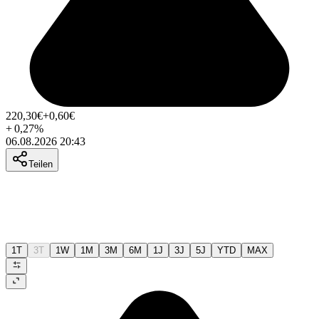
220,30
€
+0,60
€
+
0,27
%
06.08.2026 20:43
Teilen
1T
3T
1W
1M
3M
6M
1J
3J
5J
YTD
MAX