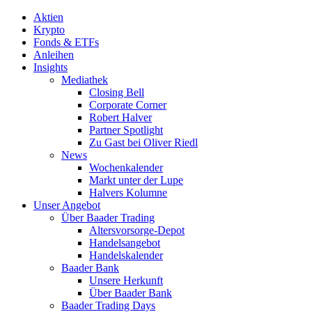
Aktien
Krypto
Fonds & ETFs
Anleihen
Insights
Mediathek
Closing Bell
Corporate Corner
Robert Halver
Partner Spotlight
Zu Gast bei Oliver Riedl
News
Wochenkalender
Markt unter der Lupe
Halvers Kolumne
Unser Angebot
Über Baader Trading
Altersvorsorge-Depot
Handelsangebot
Handelskalender
Baader Bank
Unsere Herkunft
Über Baader Bank
Baader Trading Days