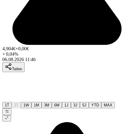
4,904
€
+0,00
€
+
0,04
%
06.08.2026 11:46
Teilen
1T
3T
1W
1M
3M
6M
1J
3J
5J
YTD
MAX