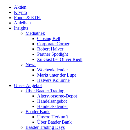
Aktien
Krypto
Fonds & ETFs
Anleihen
Insights
Mediathek
Closing Bell
Corporate Corner
Robert Halver
Partner Spotlight
Zu Gast bei Oliver Riedl
News
Wochenkalender
Markt unter der Lupe
Halvers Kolumne
Unser Angebot
Über Baader Trading
Altersvorsorge-Depot
Handelsangebot
Handelskalender
Baader Bank
Unsere Herkunft
Über Baader Bank
Baader Trading Days