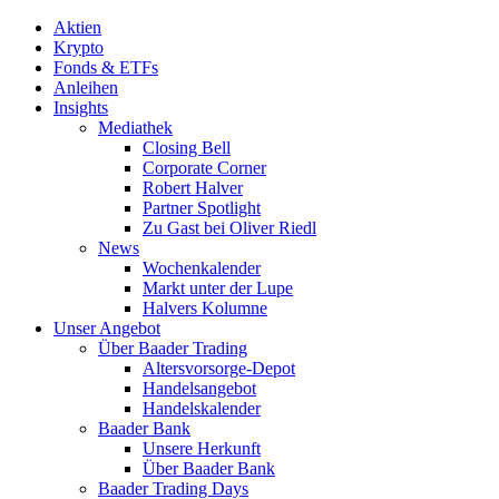
Aktien
Krypto
Fonds & ETFs
Anleihen
Insights
Mediathek
Closing Bell
Corporate Corner
Robert Halver
Partner Spotlight
Zu Gast bei Oliver Riedl
News
Wochenkalender
Markt unter der Lupe
Halvers Kolumne
Unser Angebot
Über Baader Trading
Altersvorsorge-Depot
Handelsangebot
Handelskalender
Baader Bank
Unsere Herkunft
Über Baader Bank
Baader Trading Days