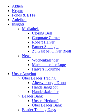
Aktien
Krypto
Fonds & ETFs
Anleihen
Insights
Mediathek
Closing Bell
Corporate Corner
Robert Halver
Partner Spotlight
Zu Gast bei Oliver Riedl
News
Wochenkalender
Markt unter der Lupe
Halvers Kolumne
Unser Angebot
Über Baader Trading
Altersvorsorge-Depot
Handelsangebot
Handelskalender
Baader Bank
Unsere Herkunft
Über Baader Bank
Baader Trading Days