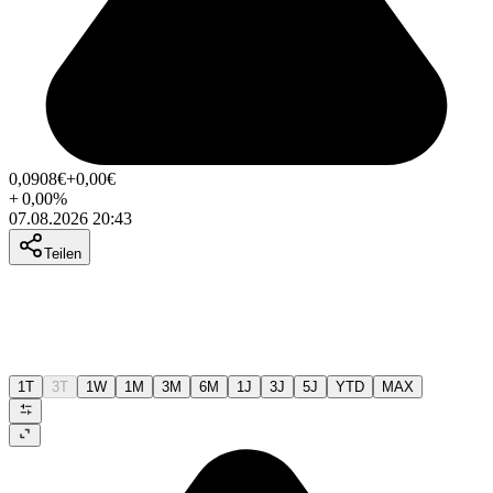
0,0908
€
+0,00
€
+
0,00
%
07.08.2026 20:43
Teilen
1T
3T
1W
1M
3M
6M
1J
3J
5J
YTD
MAX