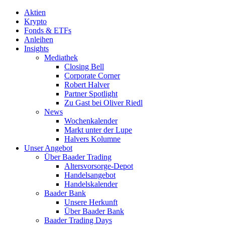
Aktien
Krypto
Fonds & ETFs
Anleihen
Insights
Mediathek
Closing Bell
Corporate Corner
Robert Halver
Partner Spotlight
Zu Gast bei Oliver Riedl
News
Wochenkalender
Markt unter der Lupe
Halvers Kolumne
Unser Angebot
Über Baader Trading
Altersvorsorge-Depot
Handelsangebot
Handelskalender
Baader Bank
Unsere Herkunft
Über Baader Bank
Baader Trading Days