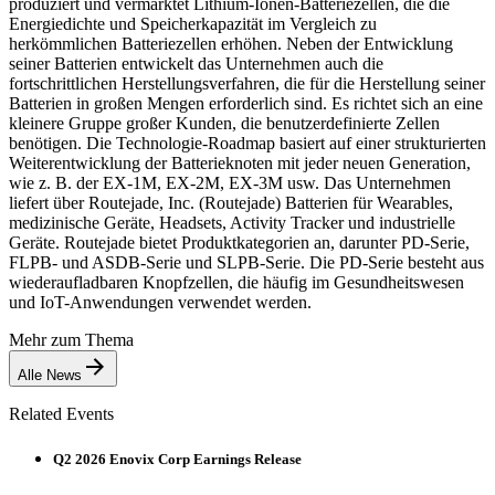
produziert und vermarktet Lithium-Ionen-Batteriezellen, die die
Energiedichte und Speicherkapazität im Vergleich zu
herkömmlichen Batteriezellen erhöhen. Neben der Entwicklung
seiner Batterien entwickelt das Unternehmen auch die
fortschrittlichen Herstellungsverfahren, die für die Herstellung seiner
Batterien in großen Mengen erforderlich sind. Es richtet sich an eine
kleinere Gruppe großer Kunden, die benutzerdefinierte Zellen
benötigen. Die Technologie-Roadmap basiert auf einer strukturierten
Weiterentwicklung der Batterieknoten mit jeder neuen Generation,
wie z. B. der EX-1M, EX-2M, EX-3M usw. Das Unternehmen
liefert über Routejade, Inc. (Routejade) Batterien für Wearables,
medizinische Geräte, Headsets, Activity Tracker und industrielle
Geräte. Routejade bietet Produktkategorien an, darunter PD-Serie,
FLPB- und ASDB-Serie und SLPB-Serie. Die PD-Serie besteht aus
wiederaufladbaren Knopfzellen, die häufig im Gesundheitswesen
und IoT-Anwendungen verwendet werden.
Mehr zum Thema
Alle News
Related Events
Q2 2026 Enovix Corp Earnings Release