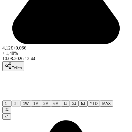
4,12
€
+0,06
€
+
1,48
%
10.08.2026 12:44
Teilen
1T
3T
1W
1M
3M
6M
1J
3J
5J
YTD
MAX