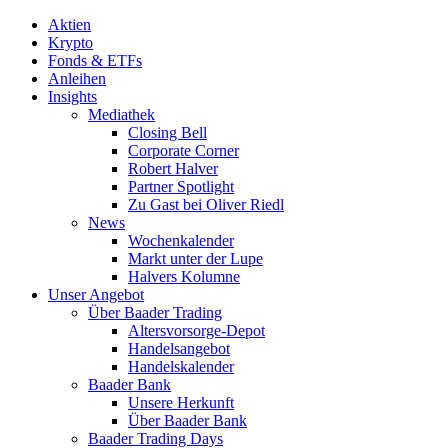
Aktien
Krypto
Fonds & ETFs
Anleihen
Insights
Mediathek
Closing Bell
Corporate Corner
Robert Halver
Partner Spotlight
Zu Gast bei Oliver Riedl
News
Wochenkalender
Markt unter der Lupe
Halvers Kolumne
Unser Angebot
Über Baader Trading
Altersvorsorge-Depot
Handelsangebot
Handelskalender
Baader Bank
Unsere Herkunft
Über Baader Bank
Baader Trading Days