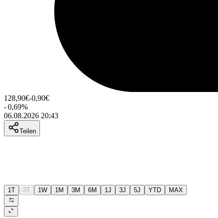
128,90
€
-0,90
€
-
0,69
%
06.08.2026 20:43
Teilen
1T
3T
1W
1M
3M
6M
1J
3J
5J
YTD
MAX