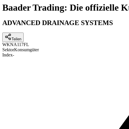
Baader Trading: Die offizielle
ADVANCED DRAINAGE SYSTEMS
Teilen
WKN
A117FL
Sektor
Konsumgüter
Index
-