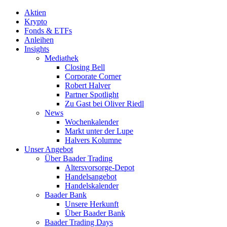
Aktien
Krypto
Fonds & ETFs
Anleihen
Insights
Mediathek
Closing Bell
Corporate Corner
Robert Halver
Partner Spotlight
Zu Gast bei Oliver Riedl
News
Wochenkalender
Markt unter der Lupe
Halvers Kolumne
Unser Angebot
Über Baader Trading
Altersvorsorge-Depot
Handelsangebot
Handelskalender
Baader Bank
Unsere Herkunft
Über Baader Bank
Baader Trading Days