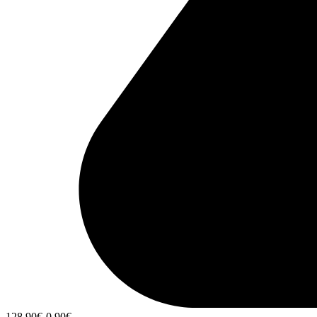
128,90
€
-0,90
€