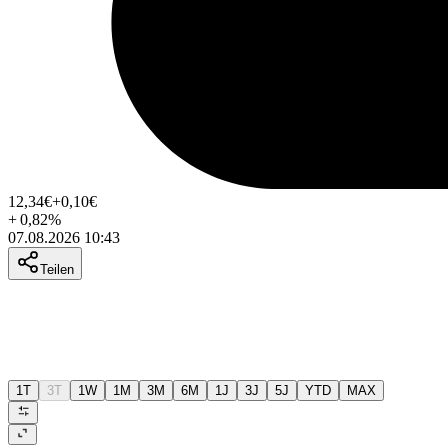
12,34
€
+0,10
€
+
0,82
%
07.08.2026 10:43
Teilen
1T
3T
1W
1M
3M
6M
1J
3J
5J
YTD
MAX