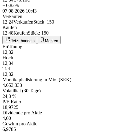
+
0,82
%
07.08.2026 10:43
Verkaufen
12,24
Verkaufen
Stück
:
150
Kaufen
12,48
Kaufen
Stück
:
150
Jetzt handeln
Merken
Eröffnung
12,32
Hoch
12,34
Tief
12,32
Marktkapitalisierung in Mio. (SEK)
4.653,333
Volatilität (30 Tage)
24,3 %
P/E Ratio
18,9725
Dividende pro Aktie
4,00
Gewinn pro Aktie
6,9785