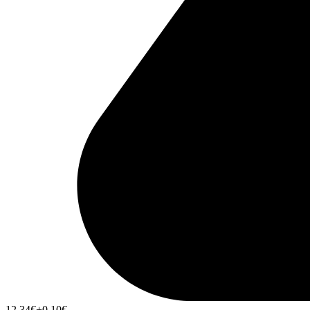
12,34
€
+0,10
€