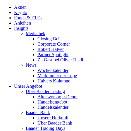
Aktien
Krypto
Fonds & ETFs
Anleihen
Insights
Mediathek
Closing Bell
Corporate Corner
Robert Halver
Partner Spotlight
Zu Gast bei Oliver Riedl
News
Wochenkalender
Markt unter der Lupe
Halvers Kolumne
Unser Angebot
Über Baader Trading
Altersvorsorge-Depot
Handelsangebot
Handelskalender
Baader Bank
Unsere Herkunft
Über Baader Bank
Baader Trading Days