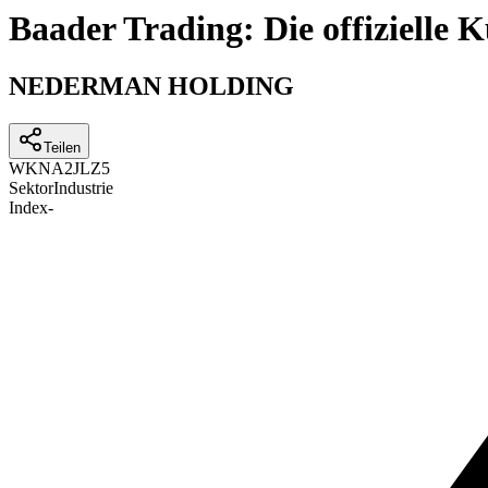
Baader Trading: Die offizielle
NEDERMAN HOLDING
Teilen
WKN
A2JLZ5
Sektor
Industrie
Index
-