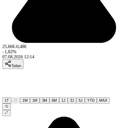
25,86
€
-0,48
€
-
1,82
%
07.08.2026 12:14
Teilen
1T
3T
1W
1M
3M
6M
1J
3J
5J
YTD
MAX