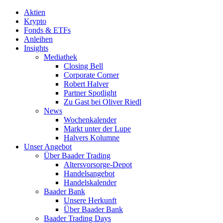
Aktien
Krypto
Fonds & ETFs
Anleihen
Insights
Mediathek
Closing Bell
Corporate Corner
Robert Halver
Partner Spotlight
Zu Gast bei Oliver Riedl
News
Wochenkalender
Markt unter der Lupe
Halvers Kolumne
Unser Angebot
Über Baader Trading
Altersvorsorge-Depot
Handelsangebot
Handelskalender
Baader Bank
Unsere Herkunft
Über Baader Bank
Baader Trading Days